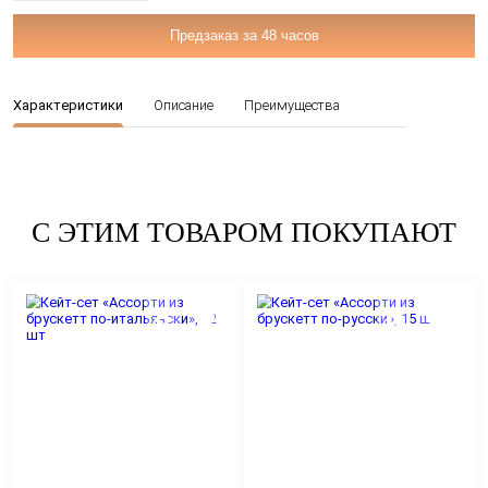
21
Цена:
Остаток:
ос
Предзаказ за 48 часов
Характеристики
Описание
Преимущества
С ЭТИМ ТОВАРОМ ПОКУ