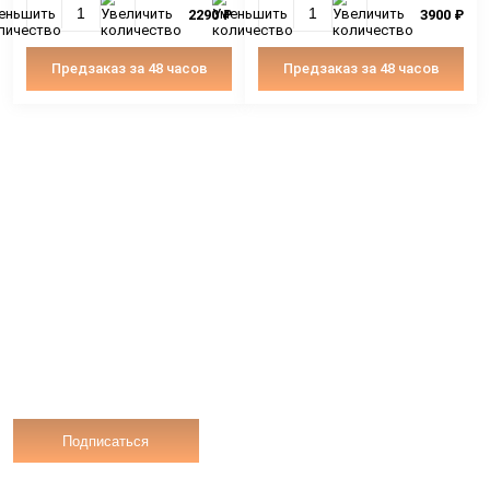
Кейт-сет «Ассорти из люля
Кейт-сет «Ассорт
кебабов», 4 шт
мини-праздник», 
2290 ₽
Предзаказ за 48 часов
Предзаказ за 4