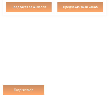
Предзаказ за 48 часов
Предзаказ за 4
Кейт-сет «Ассорти из люля
Кейт-сет «Ассорти
кебабов», 4 шт
мини-праздник», 2
2290 ₽