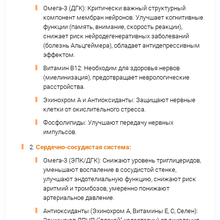
свойствами.
Изучается на предмет кардиопротекторного
(защита сердца после ишемии) и нейропроте
потенциала.
Фукоидан (Fucoidan) и другие сульфатированны
полисахариды:
Сложные углеводы с высокой биологическо
активностью.
Иммуномодуляторы: Стимулируют активнос
макрофагов и других иммунных клеток.
Противовирусное действие: Подавляют реп
некоторых вирусов (герпес, грипп).
Противовоспалительное действие.
Антикоагулянтное действие: Умеренное раз
крови.
Потенциально противоопухолевое действие: