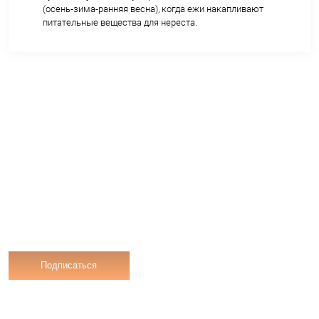
спермы (мужчины).
Йод: Необходим для нормальной функции щи
железы, которая регулирует репродуктивны
процессы.
Антиоксиданты: Защищают репродуктивные 
повреждений.
7.
Кожа и волосы:
Антиоксиданты (Эхинохром А, Витамины A, E, 
Защищают кожу от УФ-излучения и свободн
радикалов, замедляют старение, улучшают
эластичность и тон.
Белок и Аминокислоты: Строительный матер
коллагена, эластина и кератина (волосы, ногт
Омега-3: Увлажняют кожу изнутри, уменьш
воспаление (акне, экзема).
Цинк: Регулирует работу сальных желез, уск