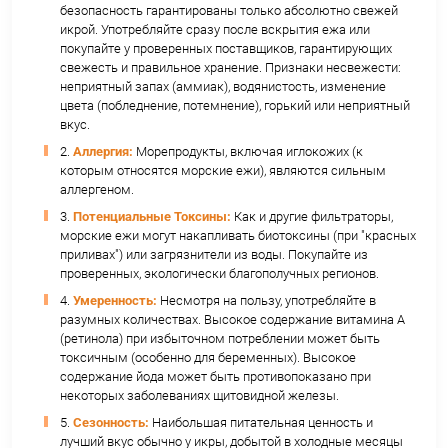
родопсина – зрительного пигмента сетчатки,
важен для ночного зрения.
Омега-3 (ДГК): Концентрируется в сетчатке,
от дегенерации (возрастной макулодистрофи
улучшает зрительную функцию.
Антиоксиданты (Эхинохром А, Витамины C, E)
Защищают клетки сетчатки и хрусталик от
окислительного повреждения.
6.
Репродуктивное здоровье и беременность:
Омега-3 (ДГК): Критически важен для разви
и зрения плода. Рекомендуется при беремен
кормлении.
Фолаты (B9): Предотвращают дефекты нервн
у плода. Необходимы для здорового зачатия 
вынашивания.
Цинк: Важен для синтеза половых гормонов,