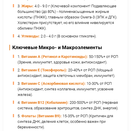
коричневатая икра – признак несвежести или ни
качества.
Аромат:
Свежий, чистый, морской. Не должно бы
резкого аммиачного или рыбного запаха.
Пищевая ценность и основные микро-
макроэлементы (в среднем на 100 г 
икры)
1.
Калории:
120 - 150 ккал (Выше, чем у многих др
морепродуктов из-за содержания жиров, но жир
исключительно полезные).
2.
Белки:
13.0 - 16.0 г (Высококачественный,
легкоусвояемый белок со всем спектром аминок
3.
Жиры:
4.0 - 9.0 г (Ключевой компонент! Пода
большинство (до 80%) - полиненасыщенные жир
кислоты (ПНЖК), главным образом Омега-3 (ЭПК 
Холестерин присутствует, но его влияние нивелир