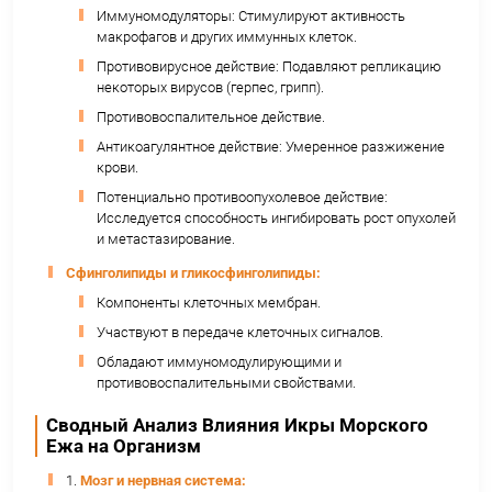
13.
Селен (Se):
30-70% от РСП (Мощный антиокси
(глутатионпероксидаза), защита щитовидной жел
иммунитет).
14.
Марганец (Mn):
10-20% от РСП (Антиоксидант
защита (Mn-СОД), метаболизм, здоровье костей).
Уникальные Биоактивные Соединени
(Основа Специфической Пользы)
Эхинохром А (Echinochrome A):
Яркий пигмент, придающий икре характерный
золотистого до оранжево-красного).
Мощнейший природный антиоксидант – силь
витаминов С и Е. Эффективно нейтрализует
свободные радикалы.
Обладает противовоспалительными,
антибактериальными и ранозаживляющими