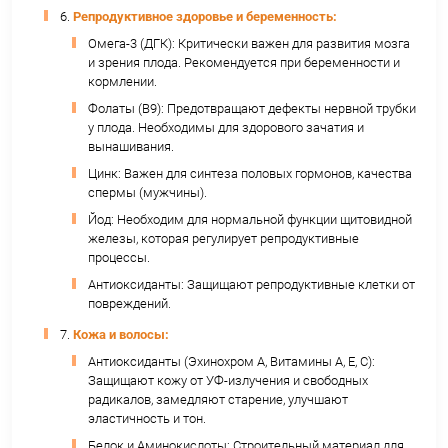
Защищают ЛПНП ("плохой" холестерин) от ок
предотвращая атеросклероз.
Фукоидан: Умеренное антикоагулянтное дейс
противовоспалительное действие на сосуды.
Калий и Магний: Способствуют регуляции
артериального давления.
3.
Антиоксидантная и антивозрастная Защита:
Эхинохром А: Один из самых мощных извес
природных антиоксидантов – основа защиты
Витамины A, E, C, Селен, Марганец: Действую
синергично, нейтрализуя свободные радикал
разных средах организма.
Омега-3: Встраиваются в клеточные мембра
повышая их устойчивость к окислению.
Результат: Замедление процессов старения 
клеточном уровне, снижение риска хроничес