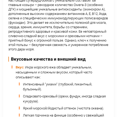
ЭЛИКСИР ЗДОРОВЬЯ ИЗ ГЛУБИН
Икра морского ежа – это не просто дорогой деликатес
настоящая суперфуд-бомба с уникальным составом. 
главные козыри – рекордное количество Омега-3 (ос
ДГК) и мощнейшие уникальные антиоксиданты (эхинох
дополненные высоким содержанием витаминов A, E, B1
селена и специфических иммуномодулирующих полис
(фукоидан). Это делает ее исключительно полезной дл
сердца, зрения, иммунитета, борьбы со старением,
репродуктивного здоровья и красивой кожи. Ее непо
сливочно-сладкий вкус с морскими и ореховыми нот
приятный бонус к огромной пользе. Однако, ключ к п
этой пользы – безупречная свежесть и умеренное по
этого дара моря.
Вкусовые качества и внешний вид
Вкус:
Икра морского ежа обладает уникальным,