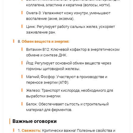
заболеваний (рак, ССЗ, нейродегенерации), 
кожи от УФ-повреждений.
4.
Иммунная система:
Фукоидан и Другие Полисахариды: Прямо
стимулируют активность макрофагов, натур
киллеров (NK-клеток), усиливают выработку
цитокинов. Мощные иммуномодуляторы.
Цинк и Селен: Критически важны для
функционирования различных иммунных кле
антиоксидантной защиты внутри них.
Витамины A, C, E: Поддерживают барьерную
слизистых, усиливают фагоцитоз, антиоксид
защита иммунных клеток.
Противовирусная активность (Фукоидан).
5.
Зрение:
Витамин A (Ретинол): Необходим для синтез