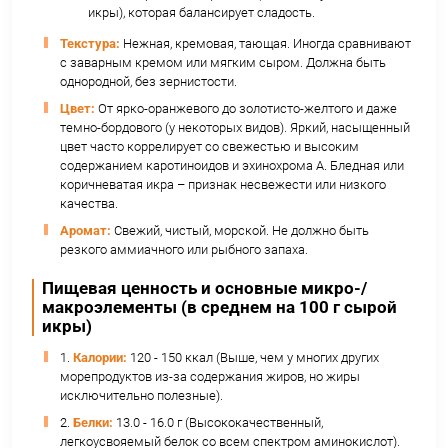
насыщенным и сложным вкусом, который часто
описывают как:
Интенсивный "умами" (глубокий, пикантный,
бульонный).
Сладковато-ореховый (орехи, фундук, иногда
кукуруза).
Яркий морской/йодистый оттенок (чистота о
Легкая горчинка на финише (особенно у св
икры), которая балансирует сладость.
Текстура:
Нежная, кремовая, тающая. Иногда ср
с заварным кремом или мягким сыром. Должна 
однородной, без зернистости.
Цвет:
От ярко-оранжевого до золотисто-желтого 
темно-бордового (у некоторых видов). Яркий, на
цвет часто коррелирует со свежестью и высоки
содержанием каротиноидов и эхинохрома А. Блед