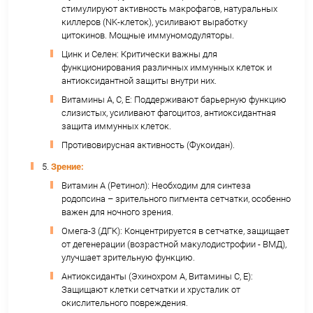
(болезнь Альцгеймера), обладает антидепр
эффектом.
Витамин B12: Необходим для здоровья нерв
(миелинизация), предотвращает неврологич
расстройства.
Эхинохром А и Антиоксиданты: Защищают н
клетки от окислительного стресса.
Фосфолипиды: Улучшают передачу нервных
импульсов.
2.
Сердечно-сосудистая система:
Омега-3 (ЭПК/ДГК): Снижают уровень тригли
уменьшают воспаление в сосудистой стенке
улучшают эндотелиальную функцию, снижаю
аритмий и тромбозов, умеренно понижают
артериальное давление.
Антиоксиданты (Эхинохром А, Витамины E, C,