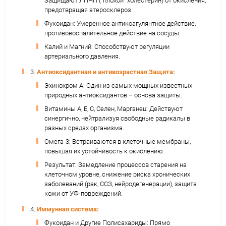
Исследуется способность ингибировать рост
и метастазирование.
Сфинголипиды и гликосфинголипиды:
Компоненты клеточных мембран.
Участвуют в передаче клеточных сигналов.
Обладают иммуномодулирующими и
противовоспалительными свойствами.
Сводный Анализ Влияния Икры Морс
Ежа на Организм
1.
Мозг и нервная система:
Омега-3 (ДГК): Критически важный структур
компонент мембран нейронов. Улучшает ко
функции (память, внимание, скорость реакци
снижает риск нейродегенеративных заболев