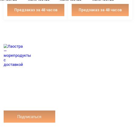
Предзаказ за 48 часов
Предзаказ за 4
Кейт-сет «Ассорти из люля
Кейт-сет «Ассорт
кебабов», 4 шт
мини-праздник», 
2290 ₽