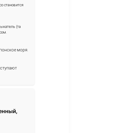
ериод, когда он максимально насыщен
еста моллюск истощен, его мясо становится
вясь к нересту. Его мускул-замыкатель (та
ым, упругим и насыщенным вкусом.
ский край), Баренцево и Японское моря.