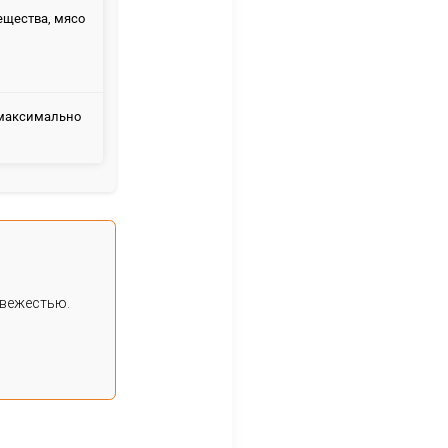
 морских ежей становится максимально зрелой,
 вкус с кремовой текстурой. Цвет — от ярко-
кой, мелкой и безвкусной. Такого ежа не
острова), реже — Баренцево море.
Почему?