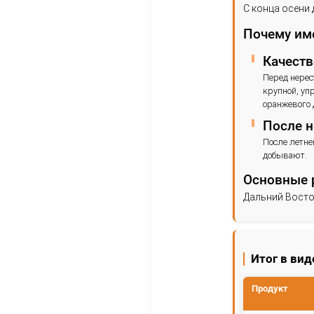
В
З
с
С
т
П
С
П