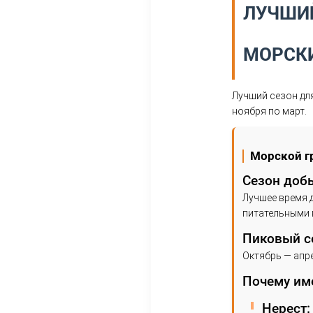
Дата выхода:
14.10.2025
Луч
ноя
С