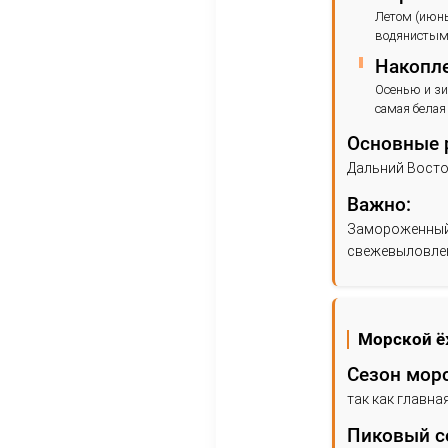
Л
п
П
О
П
О
Д