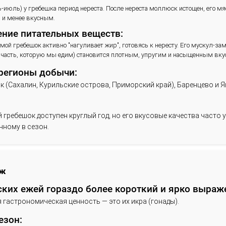
учшее время для его покупки и употребления — это п
итательными веществами и имеет наилучший вкус.
иковый сезон:
ктябрь — апрель.
очему именно это время?
Нерест:
Летом (июнь-июль) у гребешка период нереста. После нер
водянистым и менее вкусным.
Накопление питательных веществ:
Осенью и зимой гребешок активно "нагуливает жир", гото
самая белая часть, которую мы едим) становится плотн
сновные регионы добычи:
альний Восток (Сахалин, Курильские острова, Примор