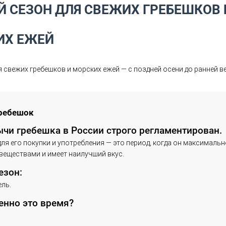
ЛУЧШИЙ СЕЗОН ДЛЯ СВЕЖИХ
МОРСКИХ ЕЖЕЙ
ший сезон для свежих гребешков и морских ежей — с 
бря по март.
Морской гребешок
езон добычи гребешка в России строг