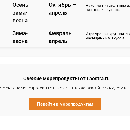
Перед нерестом, который обычно происходит летом, икра
крупной, упругой и имеет насыщенный сладковато-соленый
оранжевого до бледно-желтого.
После нереста:
После летнего нереста (июль-август) икра становится жид
добывают.
сновные регионы добычи:
альний Восток (особенно юг Сахалина и Курильские 
Итог в виде таблицы
Продукт
Лучший сезон
Идеальные
месяцы