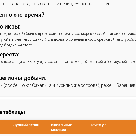
ажно:
амороженный гребешок доступен круглый год, но его
вежевыловленному в сезон.
Морской ёж
езон морских ежей гораздо более кор
ак как главная гастрономическая ценность — это их и
иковый сезон:
 конца осени до начала лета, но идеальный период — 
очему именно это время?
Качество икры: