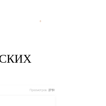
Оставить отзыв
ецепты
Новости
Контакты
0
0
идки
Организация кейтеринга
ЧИ МОРСКИХ
Й