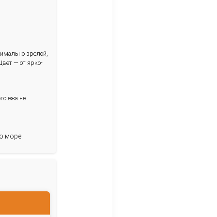
 вкусовые качества часто уступают
откий и ярко выраженный,
кра (гонады).
февраль-апрель.