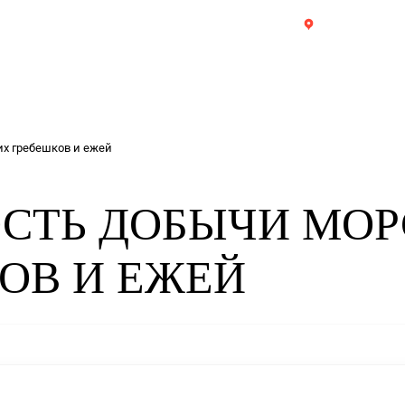
8 993 910-78-48
Каталог
О компании
Доставка
Оплата
Р
Ресторанам и магазинам
Польза продуктов
Ск
добычи морских гребешков и ежей
ННОСТЬ ДОБЫ
ЕШКОВ И ЕЖЕ