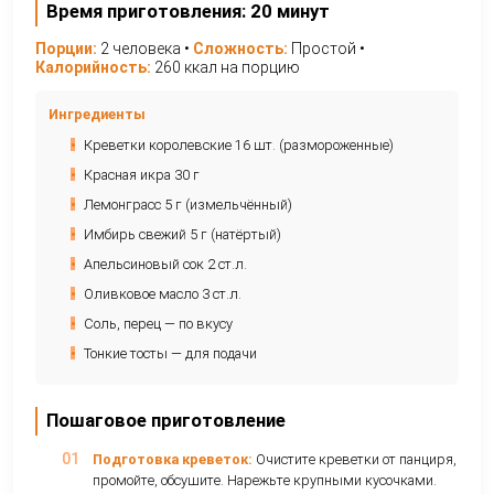
•
Омега-3 + витамины B
— защита сердца, мозг
нервной системы
•
Астаксантин
— мощный антиоксидант, заме
старение
•
87 ккал на 100 г
— идеально для диетического 
спортивного питания
Время приготовления: 20 минут
Порции:
2 человека •
Сложность:
Простой •
Калорийность:
260 ккал на порцию
Ингредиенты
•
Креветки королевские 16 шт. (размороженные)
•
Красная икра 30 г