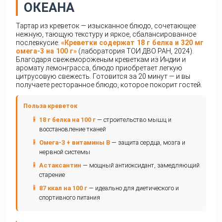
ТАРТАР ИЗ КРЕВЕТОК С
ЛЕМОНГРАССОМ:
БАРХАТИСТЫЙ ВКУС ТИ
ОКЕАНА
Тартар из креветок — изысканное блюдо, сочет
нежную, тающую текстуру и яркое, сбалансиро
послевкусие.
«Креветки содержат 18 г белка и
омега-3 на 100 г»
(лаборатория ТОИ ДВО РАН, 2
Благодаря свежемороженым креветкам из Инди
аромату лемонграсса, блюдо приобретает легк
цитрусовую свежесть. Готовится за 20 минут — 
получаете ресторанное блюдо, которое покорит 
Польза креветок
•
18 г белка на 100 г
— строительство мышц и
восстановление тканей