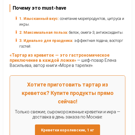
икра уже солёная.
Настаивание:
Оставьте на 10–15 минут для
пропитывания ароматов.
Подача:
Установите металлическое кольцо на 
утрамбуйте тартар, аккуратно снимите кольцо.
Финал:
Сверху положите ложку красной икры,
поперчите. Подавайте с тостами.
Профессиональные советы
•
Разморозка:
только в холодильнике — сохраняет
текстура.
•
Лемонграсс:
используйте только внутреннюю ч
стебля — она мягкая и ароматная.
•
Подача:
подавайте с охлаждённым белым вином 
подчеркнёт вкус.