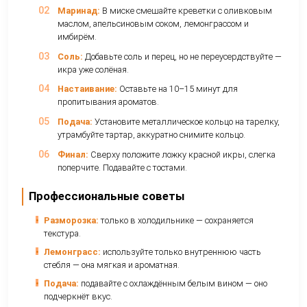
•
Лемонграсс 5 г (измельчённый)
•
Имбирь свежий 5 г (натёртый)
•
Апельсиновый сок 2 ст.л.
•
Оливковое масло 3 ст.л.
•
Соль, перец — по вкусу
•
Тонкие тосты — для подачи
Пошаговое приготовление
Подготовка креветок:
Очистите креветки от
промойте, обсушите. Нарежьте крупными кусо
Маринад:
В миске смешайте креветки с оли
маслом, апельсиновым соком, лемонграссом 
имбирём.
Соль:
Добавьте соль и перец, но не переусерд