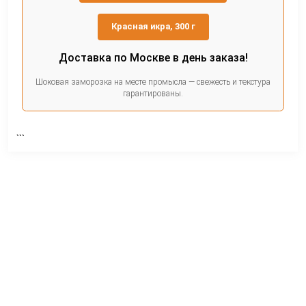
Почему это must-have
•
1. Изысканный вкус:
сочетание морепродуктов, 
икры.
•
2. Максимальная польза:
белок, омега-3, антио
•
3. Идеально для праздника:
эффектная подача,
гостей.
«Тартар из креветок — это гастрономическо
приключение в каждой ложке»
— шеф-повар Е
Васильева, автор книги «Море в тарелке».
Хотите приготовить тартар из
креветок? Купите продукты пря
сейчас!