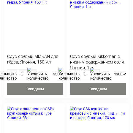
Соус соевый QP для
Соус соевый MIZ
салата кунжутный, Япония,
пондзу с юдзу, Яп
1 л
2000 ₽