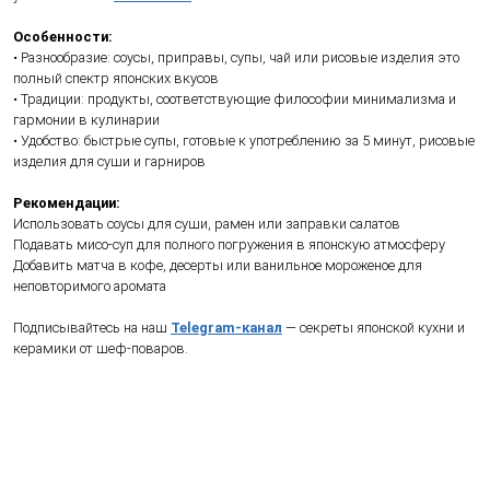
Ожидаем
Ожидае
Соус SSK дрессинг
Соус Riken с пери
кунжутно-кремовый,
рыбы севиче без 
Япония, 170 мл
Япония, 1 л