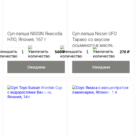
Суп-лапша NISSIN Якисоба
Суп-лапша Nissin
НЛО, Япония, 167 г
Тарако со вкусом
осьминога в масл
Япония, 70 г
540 ₽
Ожидаем
Ожидае