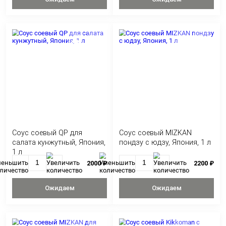
Соус соевый Ямаса
Соус соевый SAN
HOKKAIDO с низким
универсальный
содержанием соли, Япония,
натурального бро
1 л
Япония, 300 мл
480 ₽
Ожидаем
Ожидае