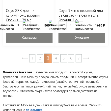
Ожидаем
Ожидае
Соус с халапеньо «S&B»
Соус SSK кунжутн
крупнозернистый в тубе,
кремовый с низки
Япония, 38 г
соли и сахара, Яп
мл
350 ₽