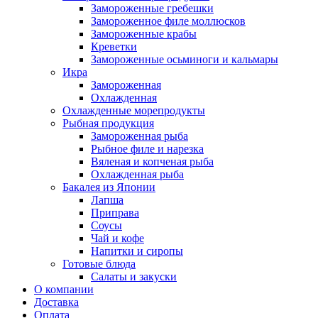
Замороженные гребешки
Замороженное филе моллюсков
Замороженные крабы
Креветки
Замороженные осьминоги и кальмары
Икра
Замороженная
Охлажденная
Охлажденные морепродукты
Рыбная продукция
Замороженная рыба
Рыбное филе и нарезка
Вяленая и копченая рыба
Охлажденная рыба
Бакалея из Японии
Лапша
Приправа
Соусы
Чай и кофе
Напитки и сиропы
Готовые блюда
Салаты и закуски
О компании
Доставка
Оплата