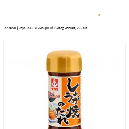
0
0
Главная
Cоус IKARI с имбирный к мясу, Япония, 225 мл