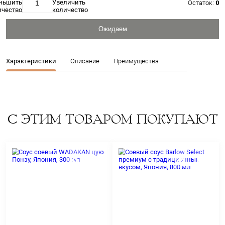
Производитель:
Япония
Артикул: 00214
4
Цена:
Ожидаем
Характеристики
Описание
Преимущества