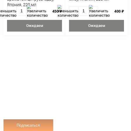
вкусом, Япония, 8
450 ₽
Ожидаем
Ожидае
Cоус IKARI понзу с
Cоус IKARI с имби
ароматом цитруса юдзу,
мясу, Япония, 225