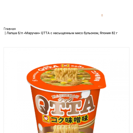
0
0
Главная
Лапша б/п «Маручан» QTTA с насыщенным мисо бульоном, Япон