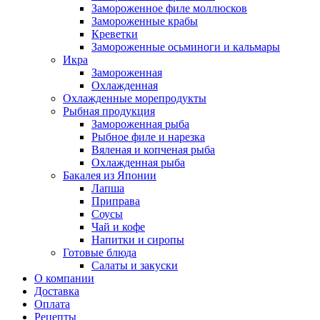
Замороженное филе моллюсков
Замороженные крабы
Креветки
Замороженные осьминоги и кальмары
Икра
Замороженная
Охлажденная
Охлажденные морепродукты
Рыбная продукция
Замороженная рыба
Рыбное филе и нарезка
Вяленая и копченая рыба
Охлажденная рыба
Бакалея из Японии
Лапша
Приправа
Соусы
Чай и кофе
Напитки и сиропы
Готовые блюда
Салаты и закуски
О компании
Доставка
Оплата
Рецепты