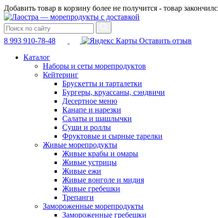
Добавить товар в корзину более не получится - товар закончилс
8 993 910-78-48
Оставить отзыв
Каталог
Наборы и сеты морепродуктов
Кейтеринг
Брускетты и тарталетки
Бургеры, круассаны, сэндвичи
Десертное меню
Канапе и нарезки
Салаты и шашлычки
Суши и роллы
Фруктовые и сырные тарелки
Живые морепродукты
Живые крабы и омары
Живые устрицы
Живые ежи
Живые вонголе и мидия
Живые гребешки
Трепанги
Замороженные морепродукты
Замороженные гребешки