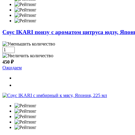
Cоус IKARI понзу с ароматом цитруса юдзу, Япон
450 ₽
Ожидаем