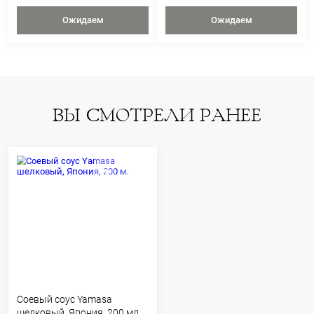
Ожидаем
Ожидае
Cоус IKARI с имбирный к
Cоус IKARI с трем
мясу, Япония, 225 мл
кунжута и мисо, Я
мл
400 ₽