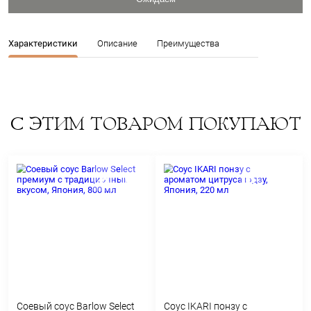
Производитель:
Япония
Артикул: 11456
9
Цена:
Ожидаем
Характеристики
Описание
Преимущества