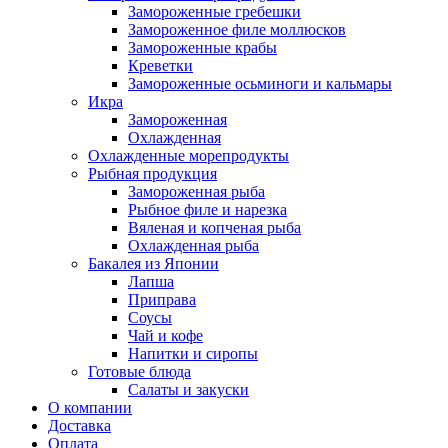
Замороженные гребешки
Замороженное филе моллюсков
Замороженные крабы
Креветки
Замороженные осьминоги и кальмары
Икра
Замороженная
Охлажденная
Охлажденные морепродукты
Рыбная продукция
Замороженная рыба
Рыбное филе и нарезка
Вяленая и копченая рыба
Охлажденная рыба
Бакалея из Японии
Лапша
Приправа
Соусы
Чай и кофе
Напитки и сиропы
Готовые блюда
Салаты и закуски
О компании
Доставка
Оплата