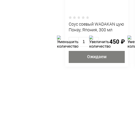
С 
Соус соевый WADA