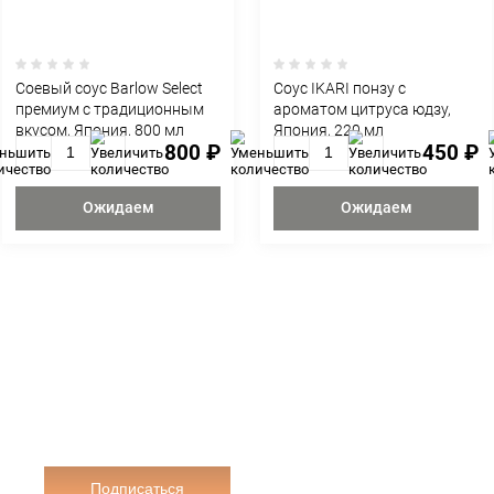
ЭТИМ ТОВАР
KAN цую
Cоевый соус Barlow Select
Cоу