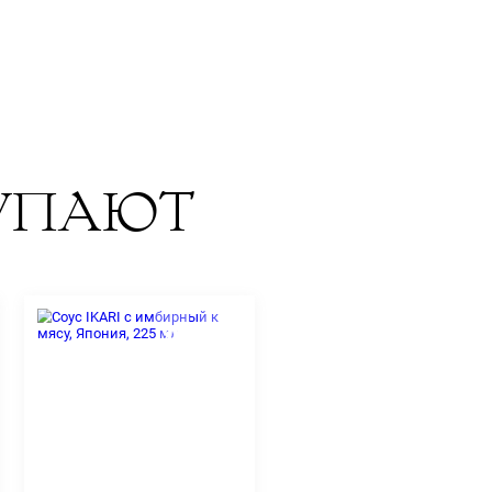
е и крабу, салат с рыбой и морепродуктами.
 - 1.4г, жиры - 41.5г, углеводы - 7.8г.
й температуре или в холодильной камере.
 употреблению.