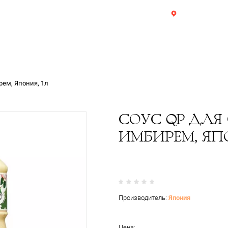
8 993 910-78-48
Каталог
О компании
Доставка
Оплата
Р
Ресторанам и магазинам
Польза продуктов
Ск
 салата с имбирем, Япония, 1л
С
И