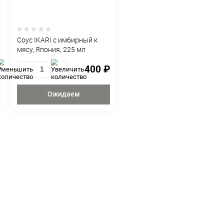
ОМ ПОКУПАЮТ
с IKARI понзу с
Cоус IKARI с имбирны