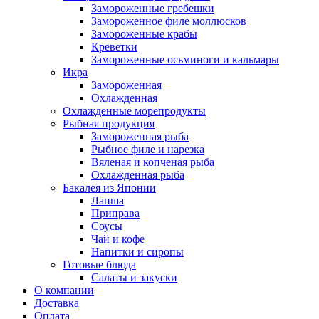
Замороженные гребешки
Замороженное филе моллюсков
Замороженные крабы
Креветки
Замороженные осьминоги и кальмары
Икра
Замороженная
Охлажденная
Охлажденные морепродукты
Рыбная продукция
Замороженная рыба
Рыбное филе и нарезка
Вяленая и копченая рыба
Охлажденная рыба
Бакалея из Японии
Лапша
Приправа
Соусы
Чай и кофе
Напитки и сиропы
Готовые блюда
Салаты и закуски
О компании
Доставка
Оплата