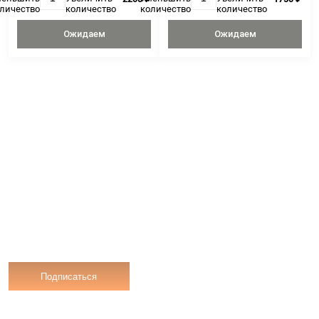
Ожидаем
Ожидае
Конечности краб опилио в/
Морской гребешок
м, Россия, 1 кг
полустворке, Росси
2200 ₽