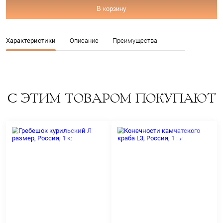
Производитель:
Россия
Артикул: 11212
7
Цена:
В корзину
Характеристики
Описание
Преимущества