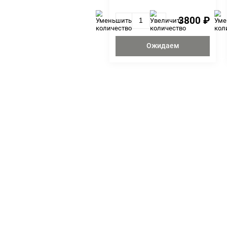
Гуидак живой, Росси