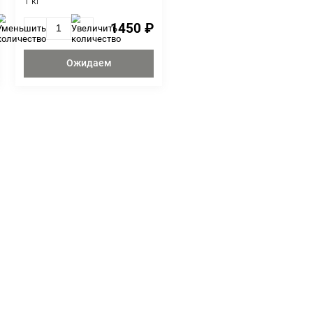
вая мидия
Живые вонголе, Прим