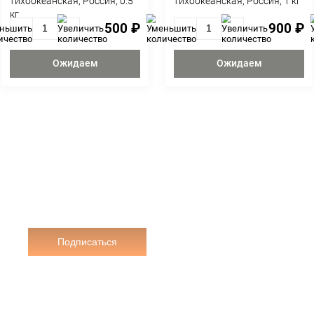
я, 1 кг
Живая мидия
Жи